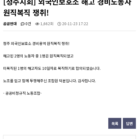
[청주지회] 외국인보호소 해고 경비노동자
원직복직 쟁취!
공공연대
0건
1,662회
20-11-23 17:22
청주 외국인보호소 경비용역 원직복직 쟁취!
해고된 2명의 노동자 중 1명은 원직복직되었고
미복직된 1명의 해고자도 10일자로 복직하기로 합의되었습니다.
노조를 믿고 함께 투쟁해주신 조합원 덕분입니다. 감사합니다.
- 공공비정규직 노동조합-
목록
답변