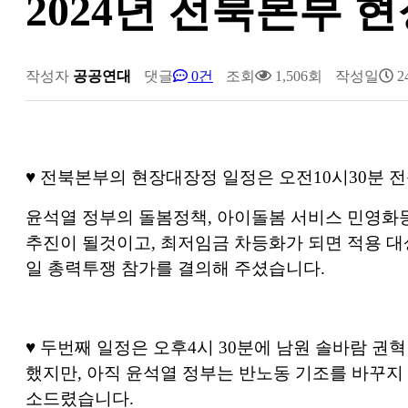
2024년 전북본부 
작성자
공공연대
댓글
0건
조회
1,506회
작성일
24
♥ 전북본부의 현장대장정 일정은 오전10시30분
윤석열 정부의 돌봄정책, 아이돌봄 서비스 민영화
추진이 될것이고, 최저임금 차등화가 되면 적용 
일 총력투쟁 참가를 결의해 주셨습니다.
♥
두번째 일정은 오후4시 30분에 남원 솔바람 권
했지만, 아직 윤석열 정부는 반노동 기조를 바꾸지
소드렸습니다.