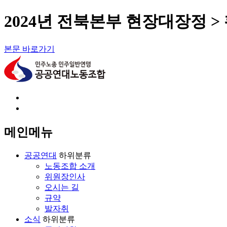
2024년 전북본부 현장대장정 >
본문 바로가기
회원가입
로그인
메인메뉴
공공연대
하위분류
노동조합 소개
위원장인사
오시는 길
규약
발자취
소식
하위분류