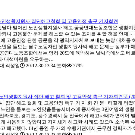
30 노인생활지원사 집단해고철회 및 고용안정 촉구 기자회견
달아 벌어진 노인생활지원사 해고.공공연대노동조합은 생활지원
상되니 고용불안 문제를 해소할 수 있는 조치를 취할 것을 언제
1일에 고용안정 관련 공문을 각 광역지자체로 보내는 늦장 대처를
거노인을 돌보는 필수노동자인 생활지원사의 해고 문제는 정부가 
공공연대노동조합에서는 영하 20도에 육박하는 날씨속에서도 빠르
장과 대책마련을 요구하는…
대
작성일
20-12-30 13:34
조회
7795
노인생활지원사 집단 해고 철회 및 고용안정 촉구 기자회견문 (20/12
 집단 해고 철회 및 고용안정 촉구 기 자 회 견 문 터질게 터졌
거노인을 돌보는 노인맞춤돌봄서비스에 종사하는 3만여명의 생활지
, 전라북도, 경기도, 광주광역시 등 전국에서 해고사태가 연이어
게 사용하지 않았다고 지자체가 해고한 사례도 있으며 소속된 
고 해고했다. 14년 동안 두 개의 수행기관에서 근무한 경력자가
대
작성일
20-12-30 13:23
조회
2021