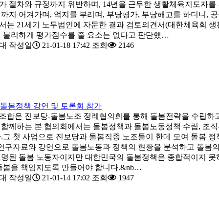
 절차와 규정까지 위반하며, 14년을 근무한 생활체육지도자를 부
까지 어겨가며, 억지를 부리며, 부당평가, 부당해고를 하더니,
 21세기 노무법인에 자문한 결과 검토의견서(대한체육회 생활체육부-
 불리하게 평가점수를 줄 요소는 없다고 판단했…
대
작성일
21-01-18 17:42
조회
2146
 돌봄정책 강연 및 토론회 참가
합은 진보당-돌봄노조 정례협의회를 통해 돌봄전략을 수립하고 
함께하는 본 협의회에서는 돌봄정책과 돌봄노동정책 수립, 조직
.그 첫 사업으로 진보당과 돌봄직종 노조들이 한데 모여 돌봄 
 연구자료와 강연으로 돌봄노동과 정책의 현황을 분석하고 돌봄의
명된 돌봄 노동자이지만 대한민국의 돌봄정책은 종합적이지 못하
돌봄을 책임지도록 만들어야 합니다.&nb…
대
작성일
21-01-14 17:02
조회
1947