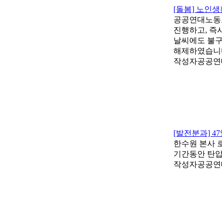
[돌봄] 노인
공공연대노동조
진행하고, 즉
날씨에도 불구
해제하였습니
작성자
공공연
[발전분과] 
한수원 본사 
기간동안 탄압
작성자
공공연