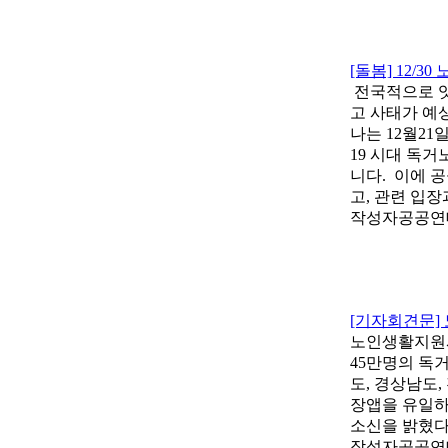
[돌봄] 12/
전국적으로 잇
고 사태가 예
나는 12월2
19 시대 독
니다. 이에 
고, 관련 입
작성자
공공연
[기자회견문] 
노인생활지원사
45만명의 독
도, 경상남도
장앱을 유일하
소신을 밝혔다
작성자
공공연