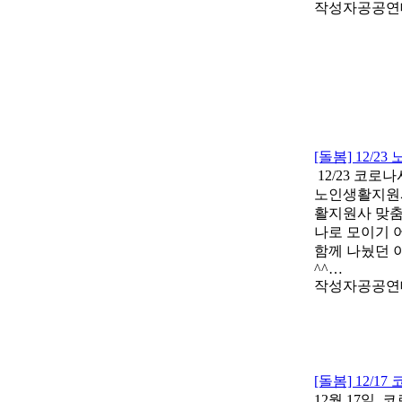
작성자
공공연
[돌봄] 12/
12/23 코
노인생활지원사
활지원사 맞춤
나로 모이기 
함께 나눴던 
^^…
작성자
공공연
[돌봄] 12/
12월 17일