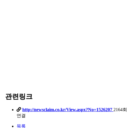
관련링크
http://newsclaim.co.kr/View.aspx?No=1526207
2164회
연결
목록