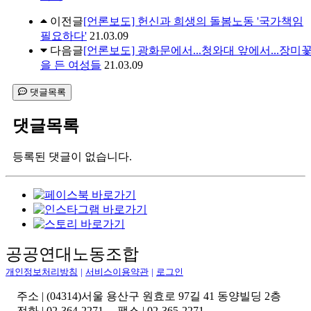
이전글
[언론보도] 헌신과 희생의 돌봄노동 '국가책임
필요하다'
21.03.09
다음글
[언론보도] 광화문에서...청와대 앞에서...장미
을 든 여성들
21.03.09
댓글목록
댓글목록
등록된 댓글이 없습니다.
공공연대노동조합
개인정보처리방침
|
서비스이용약관
|
로그인
주소 | (04314)서울 용산구 원효로 97길 41 동양빌딩 2층
전화 | 02-364-2271 팩스 | 02-365-2271