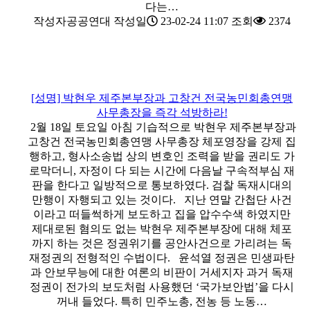
다는…
작성자
공공연대
작성일
23-02-24 11:07
조회
2374
[성명] 박현우 제주본부장과 고창건 전국농민회총연맹
사무총장을 즉각 석방하라!
2월 18일 토요일 아침 기습적으로 박현우 제주본부장과
고창건 전국농민회총연맹 사무총장 체포영장을 강제 집
행하고, 형사소송법 상의 변호인 조력을 받을 권리도 가
로막더니, 자정이 다 되는 시간에 다음날 구속적부심 재
판을 한다고 일방적으로 통보하였다. 검찰 독재시대의
만행이 자행되고 있는 것이다. 지난 연말 간첩단 사건
이라고 떠들썩하게 보도하고 집을 압수수색 하였지만
제대로된 혐의도 없는 박현우 제주본부장에 대해 체포
까지 하는 것은 정권위기를 공안사건으로 가리려는 독
재정권의 전형적인 수법이다. 윤석열 정권은 민생파탄
과 안보무능에 대한 여론의 비판이 거세지자 과거 독재
정권이 전가의 보도처럼 사용했던 ‘국가보안법’을 다시
꺼내 들었다. 특히 민주노총, 전농 등 노동…