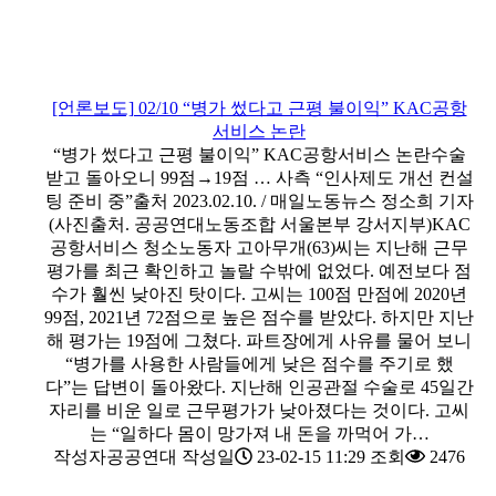
[언론보도] 02/10 “병가 썼다고 근평 불이익” KAC공항
서비스 논란
“병가 썼다고 근평 불이익” KAC공항서비스 논란수술
받고 돌아오니 99점→19점 … 사측 “인사제도 개선 컨설
팅 준비 중”출처 2023.02.10. / 매일노동뉴스 정소희 기자
(사진출처. 공공연대노동조합 서울본부 강서지부)KAC
공항서비스 청소노동자 고아무개(63)씨는 지난해 근무
평가를 최근 확인하고 놀랄 수밖에 없었다. 예전보다 점
수가 훨씬 낮아진 탓이다. 고씨는 100점 만점에 2020년
99점, 2021년 72점으로 높은 점수를 받았다. 하지만 지난
해 평가는 19점에 그쳤다. 파트장에게 사유를 물어 보니
“병가를 사용한 사람들에게 낮은 점수를 주기로 했
다”는 답변이 돌아왔다. 지난해 인공관절 수술로 45일간
자리를 비운 일로 근무평가가 낮아졌다는 것이다. 고씨
는 “일하다 몸이 망가져 내 돈을 까먹어 가…
작성자
공공연대
작성일
23-02-15 11:29
조회
2476