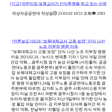
[기고] 어린이집 보육교사가 단식투쟁을 하고 있는 이유
작성자
공공연대
작성일
23-03-02 10:53
조회
2503
[언론보도] 02/24 "보육대체교사 고용 보장" 단식 나선
노조 지부장 병원 이송
"보육대체교사 고용 보장" 단식 나선 노조 지부장 병원
이송 2023.02.24. / 뉴시스 변재훈 기자ㅣ단식 16일 만에
건강 악화…광주시청 점거 농성 43일째 (사진출처. 공공
연대노동조합 광주본부) 광주시 출연기관 소속 어린이
집 보육대체교사들의 고용 보장을 요구하며 무기한 단
식 농성에 돌입했던 노조 지부장이 16일 만에 건강 악화
로 병원 이송됐다.24일 민주노총 공공연대노동조합 광
주본부에 따르면, 김가희 노조 광주 사회서비스원 지부
장이 이날 오전 8시 30분께 광주시청사 1층 농성장에서
쓰러져 병원으로 옮겨졌다.지난 9일부터 무기한 단식 농
성 돌입 16일 만이다. 김 지부장은 단식에 들어간 뒤 지
병이 악화, 전날부터 '저혈당 쇼크'로 인한 의식 저하 증