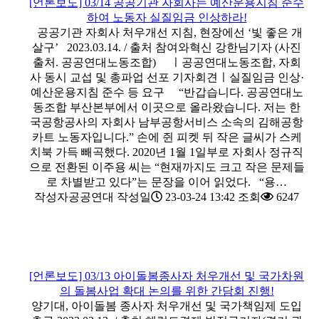
[언론보도] 03/14 공공기관 자회사는 예산운용지침 준수
하여 노동자 실질임금 인상하라!
공공기관 자회사 처우개선 지침, 현장에선 ‘빛 좋은 개
살구’ 2023.03.14. / 출처 참여와혁신 강한님기자 (사진
출처. 공공연대노동조합) ㅣ공공연대노동조합, 자회
사 동시 교섭 및 총파업 선포 기자회견ㅣ실질임금 인상·
예산운용지침 준수 등 요구 “반갑습니다. 공공연대노
동조합 부산본부에서 이곳으로 올라왔습니다. 저는 한
국공항공사의 자회사 남부공항서비스 소속의 김해공항
카트 노동자입니다.” 손에 쥔 피켓 뒤 작은 글씨가 스케
치북 가득 빼곡했다. 2020년 1월 1일부로 자회사 정규직
으로 전환된 이주용 씨는 “현재까지도 크고 작은 문제들
로 차별받고 있다”는 문장을 이어 읽었다. “용…
작성자
공공연대
작성일
23-03-24 13:42
조회
6247
[언론보도] 03/13 아이돌봄종사자 처우개선 및 국가차원
의 돌봄사업 확대 논의를 위한 간담회 진행!
양기대, 아이돌봄 종사자 처우개선 및 국가책임제 도입