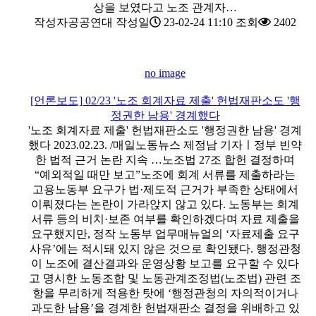
상을 보였다고 노조 관계자…
작성자
공공연대
작성일
23-02-24 11:10
조회
2402
no image
[언론보도] 02/23 '노조 회계자료 제출' 헌법재판소도 '행
정권한 남용' 경계했다
'노조 회계자료 제출' 헌법재판소도 '행정권한 남용' 경계
했다 2023.02.23. /매일노동뉴스 제정남 기자ㅣ정부 빈약
한 법적 근거 논란 지속 …노조법 27조 합헌 결정하며
“예외적일 때만 보고”노조에 회계 서류를 제출하라는
고용노동부 요구가 법·제도적 근거가 부족한 상태에서
이뤄졌다는 논란이 가라앉지 않고 있다. 노동부는 회계
서류 등의 비치·보존 여부를 확인하겠다며 자료 제출을
요구했지만, 정작 노동부 업무매뉴얼의 ‘자료제출 요구
사유’에는 적시돼 있지 않은 것으로 확인됐다. 행정관청
이 노조에 결산결과와 운영상황 보고를 요구할 수 있다
고 명시한 노동조합 및 노동관계조정법(노조법) 관련 조
항을 무리하게 적용한 탓에 ‘행정관청의 자의적이거나
과도한 남용’을 경계한 헌법재판소 결정을 위배하고 있