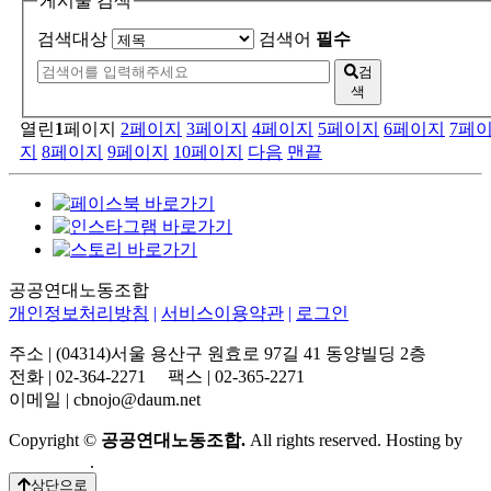
게시물 검색
검색대상
검색어
필수
검
색
열린
1
페이지
2
페이지
3
페이지
4
페이지
5
페이지
6
페이지
7
페
지
8
페이지
9
페이지
10
페이지
다음
맨끝
공공연대노동조합
개인정보처리방침
|
서비스이용약관
|
로그인
주소 | (04314)서울 용산구 원효로 97길 41 동양빌딩 2층
전화 | 02-364-2271 팩스 | 02-365-2271
이메일 | cbnojo@daum.net
Copyright ©
공공연대노동조합.
All rights reserved. Hosting by
Whalessoft
.
상단으로