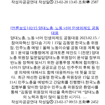
작성자
공공연대
작성일
23-02-20 13:45
조회
2587
[언론보도] 02/15 양대노총, 노동 너머 민생의제도 공동
대응
양대노총, 노동 너머 민생의제도 공동대응 2023.02.15. /
참여와혁신 정다솜 기자ㅣ15일 김동명 한국노총 위원
장, 민주노총 예방ㅣ올해 노동이슈별 공동 대응 계획 발
표ㅣ윤석열 대통령에게 공개토론 제안도ㅣ[전문] 양대
노총 위원장 일문일답양대노총 위원장이 윤석열 정부의
반노동 정책에 맞서기 위한 공통투쟁 계획에 합의했다.
나아가 양대노총은 공공요금 인상, 민주주의 후퇴 등 민
생 의제에 대해서도 함께 대응하자는 데 뜻을 모았
다. 최근 재선한 김동명 한국노총 위원장은 15일 오전
11시 민주노총을 예방하고 간담회를 진행했다.한국노총
집행부를 맞이한 양경수 민주노총 위원장은 환영사를
통해 “김동명 위원장의 재선을 축하한다”며 “양대노총
의 노력과 힘이 많이 필요한 시기다. …
작성자
공공연대
작성일
23-02-17 09:53
조회
2452