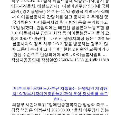
촉구 2023.03.13. / 출처 헤럴드경제 박정규기자(경기 광
명) (사진출처. 헤럴드경제) 더불어민주당 양기대 국회
의원 ( 경기광명을 ) 은 지난 11 일 광명을 지역사무실에
서 아이돌봄종사자 간담회를 열고 종사자 처우개선 및
국가차원의 아이돌봄사업 확대 방안 등을 논의했다고
13 일 밝혔다 . 간담회에는 배진선 공공연대노동조합 경
기아이돌봄지부 광명지회장 등 아이돌봄종사자들의 요
청에 따라 마련됐다 . 배진선 광명지회장 등은 " 아이돌
봄종사자의 경우 하루 2~3 가정을 방문하는 경우가 많
아 교통비 부담이 크다 ” 며 " 현행 2 만원인 교통비가 6
만원 수준으로 인상되어야 하며 , 아이돌봄사업의 …
작성자
공공연대
작성일
23-03-24 13:33
조회
11818
[언론보도] 03/09 노사분규 자행하는 운영법인 계약해
지! 의정부시장애인종합복지관의 운영 정상화를 촉구
한다…
의정부 시민대책위 "장애인종합복지관 정상화 촉구…
최종 책임은 의정부시 2023.03.09. / 출처 아주경제 임봉