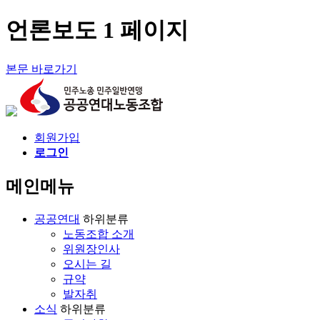
언론보도 1 페이지
본문 바로가기
회원가입
로그인
메인메뉴
공공연대
하위분류
노동조합 소개
위원장인사
오시는 길
규약
발자취
소식
하위분류