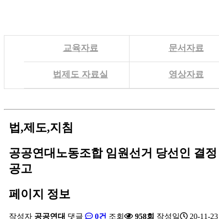
교육자료
문서자료
법제도 자료실
영상자료
법,제도,지침
공공연대노동조합 임원선거 당선인 결정
공고
페이지 정보
작성자
공공연대
댓글
0건
조회
958회
작성일
20-11-23